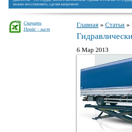
можно восстановить, сделав капремонт.
Скачать
Главная
»
Статьи
» 
Вы здесь
Прайс - лист
Гидравлически
6 Мар 2013