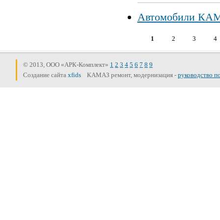
Автомобили КАМ
1
2
3
4
Страницы
© 2013, ООО «АРК-Комплект»
1
2
3
4
5
6
7
8
9
Создание сайта
xfids
КАМАЗ ремонт, модернизация -
руководство п