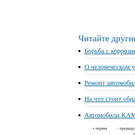
Читайте другие
Борьба с коррози
О человеческом у
Ремонт автомоб
На что стоит обр
Автомобили КАМА
« первая
‹ предыд
Страницы