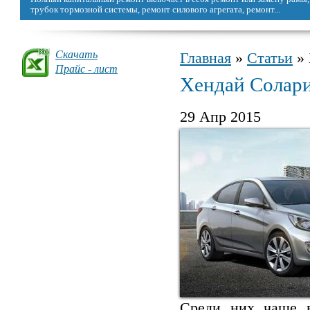
можно восстановить, сделав капремонт.
Скачать
Главная
»
Статьи
» 
Вы здесь
Прайс - лист
Хендай Солари
29 Апр 2015
Среди них чаще в