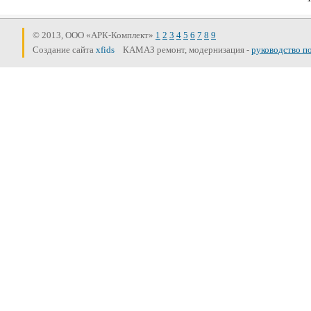
© 2013, ООО «АРК-Комплект»
1
2
3
4
5
6
7
8
9
Создание сайта
xfids
КАМАЗ ремонт, модернизация -
руководство п