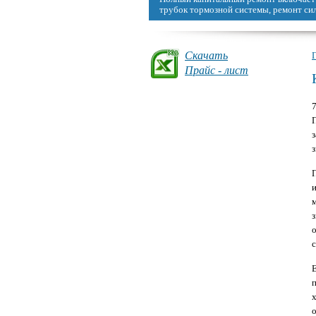
можно восстановить, сделав капремонт
Скачать
Прайс - лист
з
о