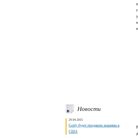
г
Новости
29.04.2015
Geely будет продавать машины в
США