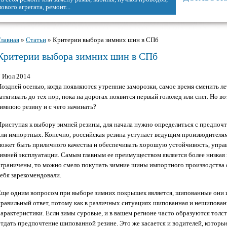
.
Главная
»
Статьи
» Критерии выбора зимних шин в СПб
Вы здесь
Критерии выбора зимних шин в СПб
7 Июл 2014
Поздней осенью, когда появляются утренние заморозки, самое время сменить ле
атягивать до тех пор, пока на дорогах появится первый гололед или снег. Но 
зимнюю резину и с чего начинать?
Приступая к выбору зимней резины, для начала нужно определиться с предпоч
или импортных. Конечно, российская резина уступает ведущим производителя
может быть приличного качества и обеспечивать хорошую устойчивость, управ
зимней эксплуатации. Самым главным ее преимуществом является более низкая
ограничены, то можно смело покупать зимние шины импортного производства 
себя зарекомендовали.
Еще одним вопросом при выборе зимних покрышек является, шипованные они ил
правильный ответ, потому как в различных ситуациях шипованная и нешипован
характеристики. Если зимы суровые, и в вашем регионе часто образуются толст
тдать предпочтение шипованной резине. Это же касается и водителей, которые 