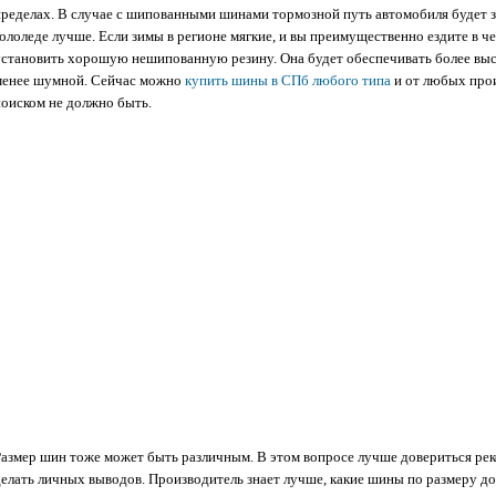
пределах. В случае с шипованными шинами тормозной путь автомобиля будет з
ололеде лучше. Если зимы в регионе мягкие, и вы преимущественно ездите в че
установить хорошую нешипованную резину. Она будет обеспечивать более выс
менее шумной. Сейчас можно
купить шины в СПб любого типа
и от любых прои
поиском не должно быть.
Размер шин тоже может быть различным. В этом вопросе лучше довериться рек
делать личных выводов. Производитель знает лучше, какие шины по размеру д