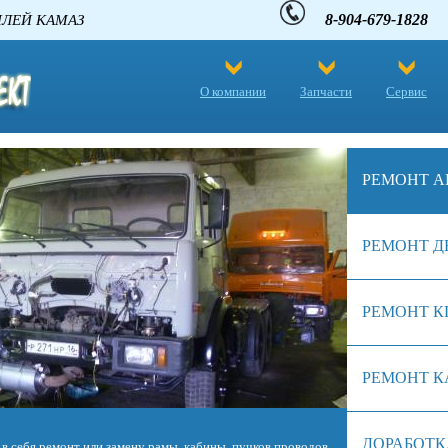
8-904-679-1828
 АВТОМОБИЛЕЙ КАМАЗ
О компании
Запчасти
Сервис
РЕМОНТ А
РЕМОНТ Д
РЕМОНТ К
РЕМОНТ К
ДОРАБОТК
биля. Однако в отличие от сердца живого существа, железное