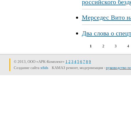
российского безд
Мерседес Вито н
Два слова о спец
1
2
3
4
Страницы
© 2013, ООО «АРК-Комплект»
1
2
3
4
5
6
7
8
9
Создание сайта
xfids
КАМАЗ ремонт, модернизация -
руководство п