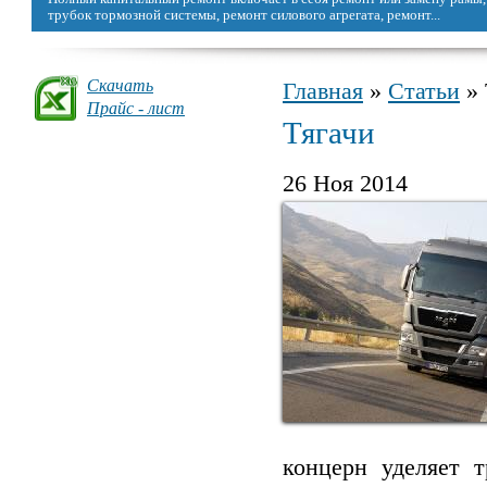
можно восстановить, сделав капремонт.
Скачать
Главная
»
Статьи
» 
Вы здесь
Прайс - лист
Тягачи
26 Ноя 2014
концерн уделяет т