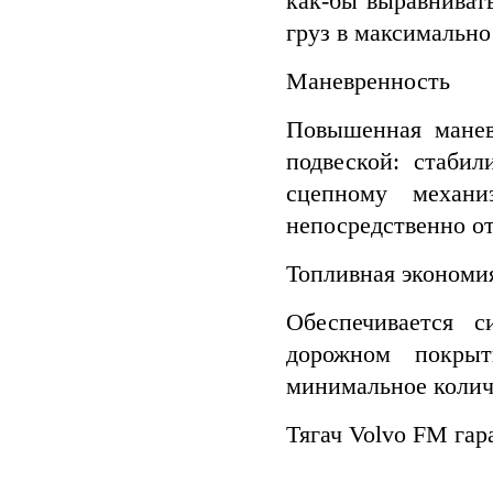
как-бы выравниват
груз в максимальн
Маневренность
Повышенная манев
подвеской: стабил
сцепному механи
непосредственно от
Топливная экономи
Обеспечивается с
дорожном покрыт
минимальное колич
Тягач Volvo FM гар