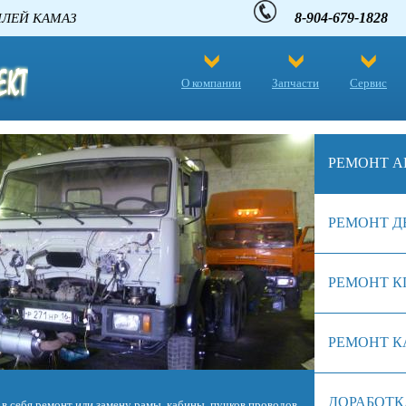
8-904-679-1828
 АВТОМОБИЛЕЙ КАМАЗ
О компании
Запчасти
Сервис
РЕМОНТ А
РЕМОНТ Д
РЕМОНТ К
РЕМОНТ К
ДОРАБОТК
биля. Однако в отличие от сердца живого существа, железное