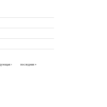
дующая ›
последняя »