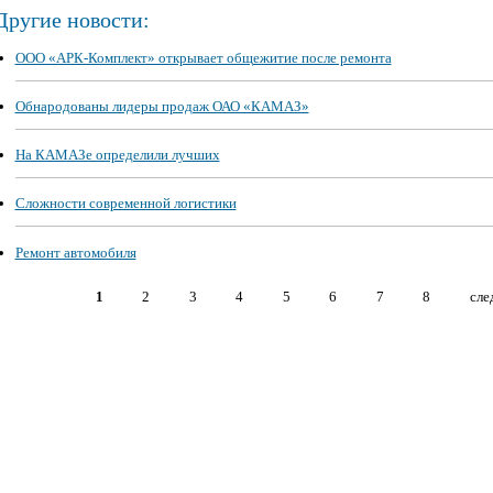
Другие новости:
ООО «АРК-Комплект» открывает общежитие после ремонта
Обнародованы лидеры продаж ОАО «КАМАЗ»
На КАМАЗе определили лучших
Сложности современной логистики
Ремонт автомобиля
1
2
3
4
5
6
7
8
сле
Страницы