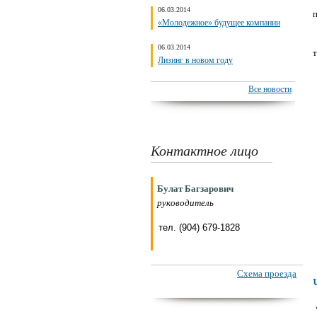
06.03.2014
«Молодежное» будущее компании
06.03.2014
т
Лизинг в новом году
Все новости
Контактное лицо
Булат Багзарович
руководитель
тел. (904) 679-1828
Схема проезда