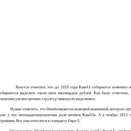
Хочется отметить, что до 2020 года КамАЗ собирается поменять мод
собираются выделить около пяти миллиардов рублей. Как было отмечено,
вложения для внутренних структур никогда не выделялись.
Нужно отметить, что Daimlerявляется немецкой компанией, которую орган
день у нее пятнадцатипроцентная доля активов КамАЗа. А в ноябре 2012 г
ермании. Все они относятся к стандарту Евро-5.
Однако теперь Daimlerжелает выкупить больше акций у КамАЗа, чтобы в 