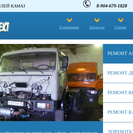
8-904-679-1828
 АВТОМОБИЛЕЙ КАМАЗ
О компании
Запчасти
Сервис
РЕМОНТ А
РЕМОНТ Д
РЕМОНТ К
РЕМОНТ К
ДОРАБОТК
биля. Однако в отличие от сердца живого существа, железное