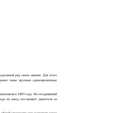
ельный ряд своих машин. Для этого
 ранее такие крупные единовременные
изовали в 1883 году. На сегодняшний
ода на завод поставляют двигателя из
общей сложности они составили сорок