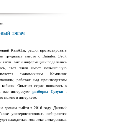
ач
овый тягач
ающий КамАЗы, решил протестировать
и трудились вместе с Daimler. Этой
й тягач. Такой информацией поделились
лось, этот тягач имеет повышенную
вляется экономичным. Компания
 машины, работала над производством
м кабины. Опытная серия появилась в
ли вас интересует
разборка Сузуки
,
но можно в интернете.
 должна выйти в 2016 году. Данный
Также усовершенствовать собираются
удет находиться комплекс электроники,