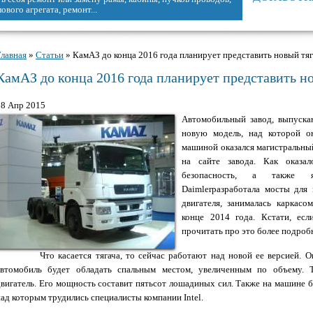
.
Главная
»
Статьи
» КамАЗ до конца 2016 года планирует представить новый тяг
Вы здесь
КамАЗ до конца 2016 года планирует представить н
28 Апр 2015
Автомобильный завод, выпуск
новую модель, над которой он
машиной оказался магистральны
на сайте завода. Как оказа
безопасность, а также я
Daimlerразработала мосты для
двигателя, занималась каркасо
конце 2014 года. Кстати, ес
прочитать про это более подроб
Что касается тягача, то сейчас работают над новой ее версией. Она
автомобиль будет обладать спальным местом, увеличенным по объему. 
двигатель. Его мощность составит пятьсот лошадиных сил. Также на машине б
над которым трудились специалисты компании Intel.