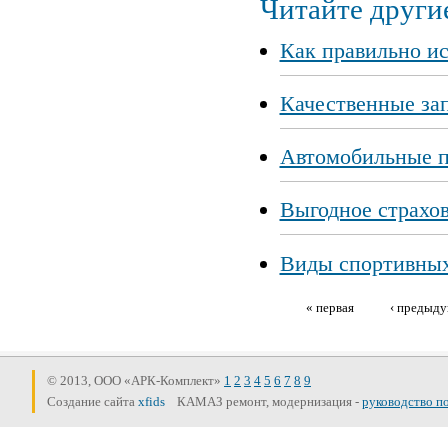
Читайте другие
Как правильно и
Качественные за
Автомобильные п
Выгодное страхо
Виды спортивных
« первая
‹ предыд
Страницы
© 2013, ООО «АРК-Комплект»
1
2
3
4
5
6
7
8
9
Создание сайта
xfids
КАМАЗ ремонт, модернизация -
руководство п