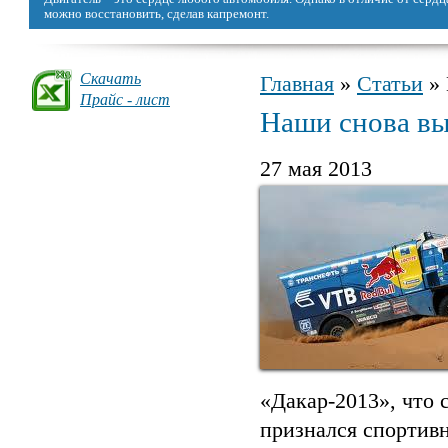
можно восстановить, сделав капремонт.
Скачать
Главная
»
Статьи
» 
Вы здесь
Прайс - лист
Наши снова вы
27 мая 2013
«Дакар-2013», что 
признался спортив