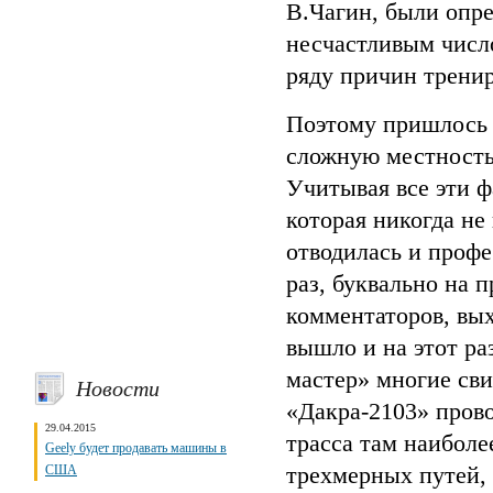
В.Чагин, были опре
несчастливым число
ряду причин тренир
Поэтому пришлось 
сложную местность 
Учитывая все эти ф
которая никогда не
отводилась и профе
раз, буквально на 
комментаторов, вых
вышло и на этот р
мастер» многие сви
Новости
«Дакра-2103» прово
29.04.2015
трасса там наиболе
Geely будет продавать машины в
трехмерных путей, 
США