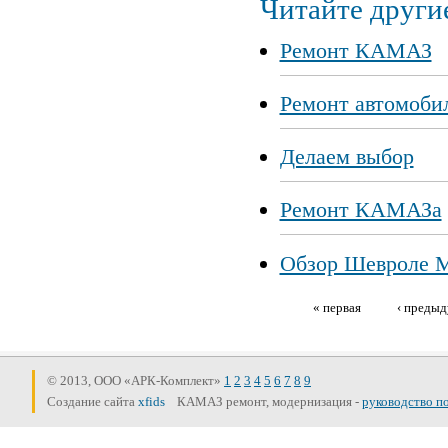
Читайте другие
Ремонт КАМАЗ
Ремонт автомобил
Делаем выбор
Ремонт КАМАЗа
Обзор Шевроле 
« первая
‹ преды
Страницы
© 2013, ООО «АРК-Комплект»
1
2
3
4
5
6
7
8
9
Создание сайта
xfids
КАМАЗ ремонт, модернизация -
руководство п