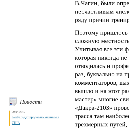
В.Чагин, были опре
несчастливым число
ряду причин тренир
Поэтому пришлось 
сложную местность 
Учитывая все эти ф
которая никогда не
отводилась и профе
раз, буквально на 
комментаторов, вых
вышло и на этот р
мастер» многие сви
Новости
«Дакра-2103» прово
29.04.2015
трасса там наиболе
Geely будет продавать машины в
трехмерных путей, 
США