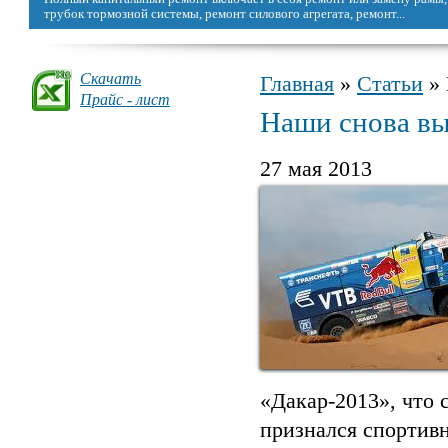
можно восстановить, сделав капремонт.
Скачать
Главная
»
Статьи
» 
Вы здесь
Прайс - лист
Наши снова вы
27 мая 2013
«Дакар-2013», что 
признался спортив