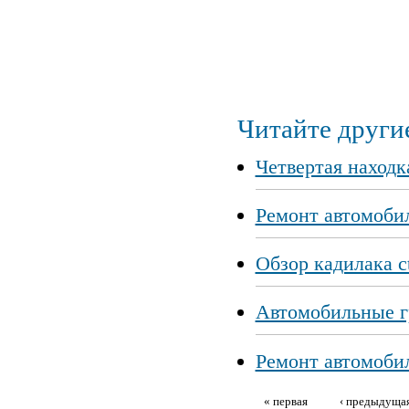
Читайте другие
Четвертая наход
Ремонт автомоби
Обзор кадилака ct
Автомобильные г
Ремонт автомобил
« первая
‹ предыдуща
Страницы