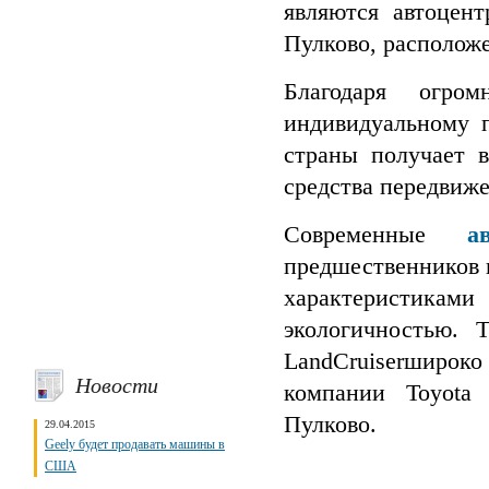
являются автоцен
Пулково, расположе
Благодаря огро
индивидуальному 
страны получает в
средства передвиже
Современные
а
предшественников 
характеристик
экологичностью. Т
LandCruiserшироко
Новости
компании Toyota
Пулково.
29.04.2015
Geely будет продавать машины в
США