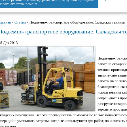
.
Главная
»
Статьи
» Подъемно-транспортное оборудование. Складская техника
Вы здесь
Подъемно-транспортное оборудование. Складская т
28 Дек 2013
Подъемно-транспо
работ на складски
технике производ
значительно выше,
работы выполняют
благоприятно сказ
использования как
сокращаются прос
разгрузке товаров
верхнего простра
складских помещений. Все эти преимущества помогают не только повысить бе
операций и уменьшить затраты, которые используются для работ, но и снизить
продукции.