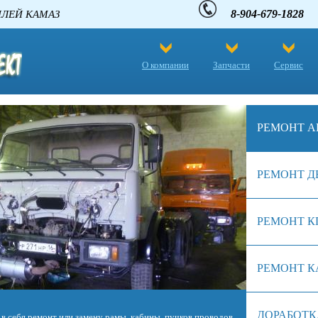
8-904-679-1828
 АВТОМОБИЛЕЙ КАМАЗ
О компании
Запчасти
Сервис
РЕМОНТ А
РЕМОНТ Д
РЕМОНТ К
РЕМОНТ К
ДОРАБОТК
биля. Однако в отличие от сердца живого существа, железное