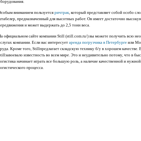
оборудования.
Особым вниманием пользуется
ричтрак
, который представляет собой особо с
штабелер, предназначенный для высотных работ. Он имеет достаточно высокую 
передвижения и может выдержать до 2,5 тонн веса.
На официальном сайте компании Still (still.com.ru/) вы можете получить всю
услугах компании. Если вас интересует
аренда погрузчика в Петербурге
или Мос
руда. Кроме того, Stillпредлагает складскую технику б/у в хорошем качестве.
Stillзавоевало известность во всем мире. Это и неудивительно потому, что в
логистика начинает играть все большую роль, а наличие качественной и нужной
логистического процесса.