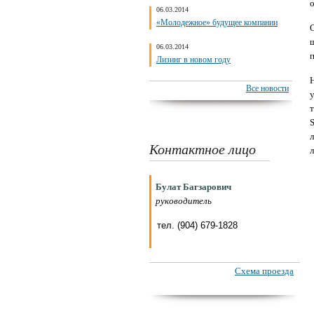
06.03.2014
«Молодежное» будущее компании
06.03.2014
Лизинг в новом году
Все новости
т
Контактное лицо
Булат Багзарович
руководитель
тел. (904) 679-1828
Схема проезда