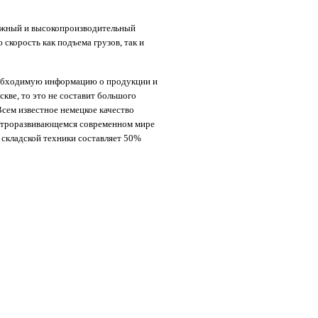
ложный и высокопроизводительный
скорость как подъема грузов, так и
 необходимую информацию о продукции и
кве, то это не составит большого
 Всем известное немецкое качество
 быстроразвивающемся современном мире
 складской техники составляет 50%