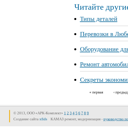
Читайте другие
Типы деталей
Перевозки в Люб
Оборудование для
Ремонт автомоб
Секреты экономии
« первая
‹ преды
Страницы
© 2013, ООО «АРК-Комплект»
1
2
3
4
5
6
7
8
9
Создание сайта
xfids
КАМАЗ ремонт, модернизация -
руководство п