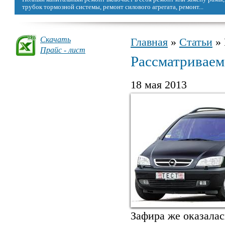
можно восстановить, сделав капремонт.
Скачать
Главная
»
Статьи
» 
Вы здесь
Прайс - лист
Рассматриваем
18 мая 2013
Зафира же оказалас