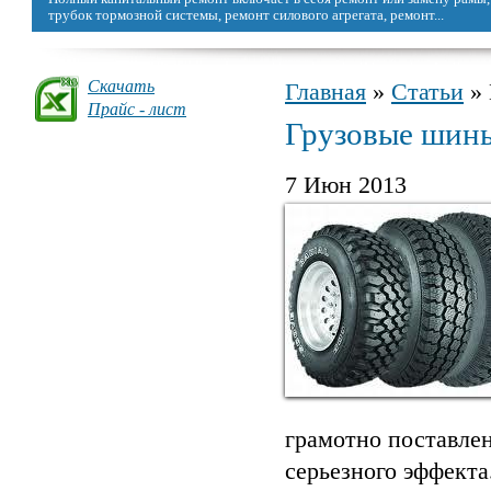
трубок тормозной системы, ремонт силового агрегата, ремонт...
Скачать
Главная
»
Статьи
» 
Вы здесь
Прайс - лист
Грузовые шин
7 Июн 2013
грамотно поставлен
серьезного эффекта