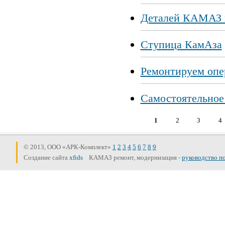
Деталей КАМАЗ и
Ступица КамАза
Ремонтируем опер
Самостоятельное 
1
2
3
4
Страницы
© 2013, ООО «АРК-Комплект»
1
2
3
4
5
6
7
8
9
Создание сайта
xfids
КАМАЗ ремонт, модернизация -
руководство п