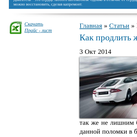
можно восстановить, сделав капремонт.
Скачать
Главная
»
Статьи
» 
Вы здесь
Прайс - лист
Как продлить 
3 Окт 2014
так же не лишним 
данной поломки в 