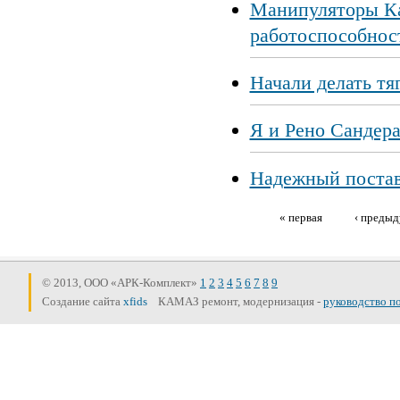
Манипуляторы Ка
работоспособнос
Начали делать тя
Я и Рено Сандера
Надежный поста
« первая
‹ преды
Страницы
© 2013, ООО «АРК-Комплект»
1
2
3
4
5
6
7
8
9
Создание сайта
xfids
КАМАЗ ремонт, модернизация -
руководство п