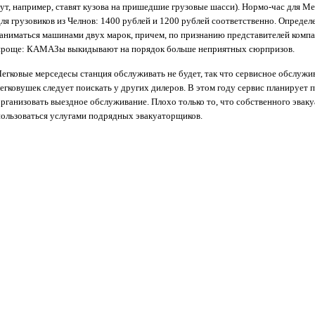
тут, например, ставят кузова на пришедшие грузовые шасси). Нормо-час для М
для грузовиков из Челнов: 1400 рублей и 1200 рублей соответственно. Определ
заниматься машинами двух марок, причем, по признанию представителей комп
проще: КАМАЗы выкидывают на порядок больше неприятных сюрпризов.
Легковые мерседесы станция обслуживать не будет, так что сервисное обслужи
легковушек следует поискать у других дилеров. В этом году сервис планирует 
организовать выездное обслуживание. Плохо только то, что собственного эваку
пользоваться услугами подрядных эвакуаторщиков.