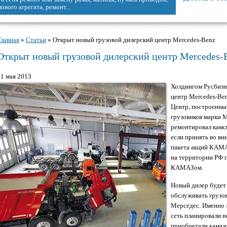
.
Главная
»
Статьи
» Открыт новый грузовой дилерский центр Mercedes-Benz
Вы здесь
Открыт новый грузовой дилерский центр Mercedes-
21 мая 2013
Холдингом Русбизн
центр Mercedes-B
Центр, построенны
грузовиков марки M
ремонтировал камск
если принять во вн
пакета акций КАМА
на территории РФ 
КАМАЗом.
Новый дилер будет
обслуживать грузов
Мерседес. Именно 
сеть планировали н
приобретали камазо