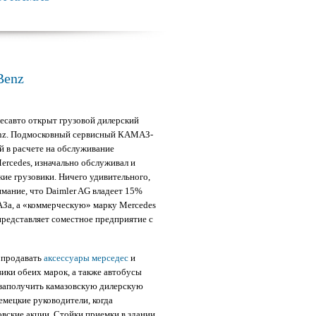
Benz
есавто открыт грузовой дилерский
enz. Подмосковный сервисный КАМАЗ-
й в расчете на обслуживание
ercedes, изначально обслуживал и
ие грузовики. Ничего удивительного,
имание, что Daimler AG владеет 15%
За, а «коммерческую» марку Mercedes
представляет соместное предприятие с
 продавать
аксессуары мерседес
и
ики обеих марок, а также автобусы
заполучить камазовскую дилерскую
емецкие руководители, когда
вские акции. Стойки приемки в здании