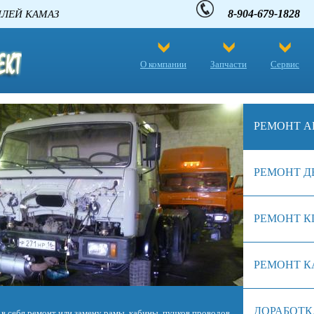
8-904-679-1828
 АВТОМОБИЛЕЙ КАМАЗ
О компании
Запчасти
Сервис
РЕМОНТ А
РЕМОНТ Д
РЕМОНТ К
РЕМОНТ К
ДОРАБОТК
биля. Однако в отличие от сердца живого существа, железное