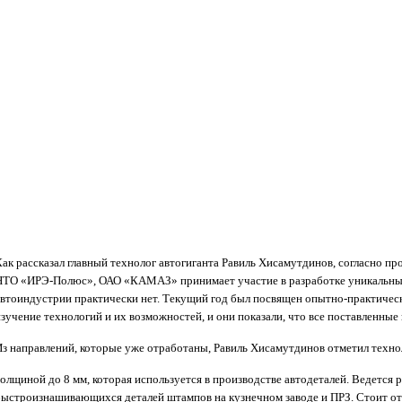
Как рассказал главный технолог автогиганта Равиль Хисамутдинов, согласно п
НТО «ИРЭ-Полюс», ОАО «КАМАЗ» принимает участие в разработке уникальных
автоиндустрии практически нет. Текущий год был посвящен опытно-практичес
изучение технологий и их возможностей, и они показали, что все поставленны
Из направлений, которые уже отработаны, Равиль Хисамутдинов отметил техно
толщиной до 8 мм, которая используется в производстве автодеталей. Ведется
быстроизнашивающихся деталей штампов на кузнечном заводе и ПРЗ. Стоит от