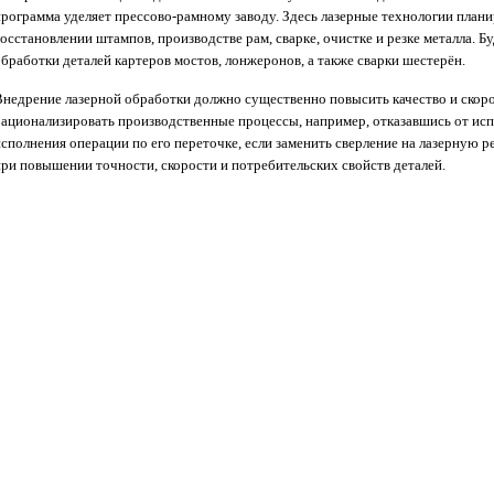
программа уделяет прессово-рамному заводу. Здесь лазерные технологии плани
осстановлении штампов, производстве рам, сварке, очистке и резке металла. Б
обработки деталей картеров мостов, лонжеронов, а также сварки шестерён.
Внедрение лазерной обработки должно существенно повысить качество и скоро
рационализировать производственные процессы, например, отказавшись от ис
сполнения операции по его переточке, если заменить сверление на лазерную ре
при повышении точности, скорости и потребительских свойств деталей.