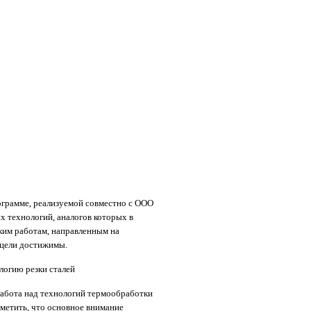
рограмме, реализуемой совместно с ООО
 технологий, аналогов которых в
ким работам, направленным на
е цели достижимы.
логию резки сталей
 работа над технологий термообработки
метить, что основное внимание