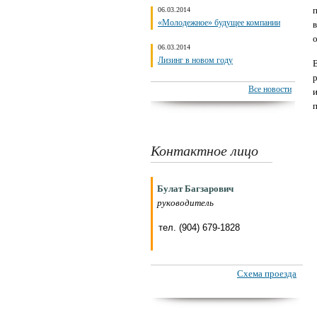
06.03.2014
«Молодежное» будущее компании
в
06.03.2014
Лизинг в новом году
Все новости
и
Контактное лицо
Булат Багзарович
руководитель
тел. (904) 679-1828
Схема проезда