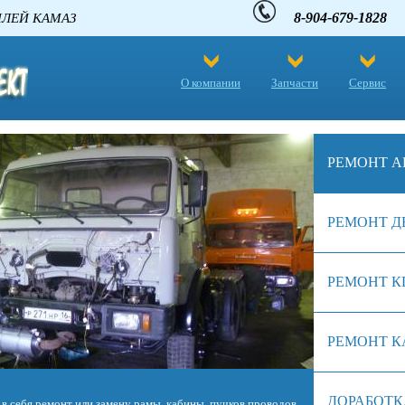
8-904-679-1828
 АВТОМОБИЛЕЙ КАМАЗ
О компании
Запчасти
Сервис
РЕМОНТ А
РЕМОНТ Д
РЕМОНТ К
РЕМОНТ К
ДОРАБОТК
 себя ремонт или замену рамы, кабины, пучков проводов,