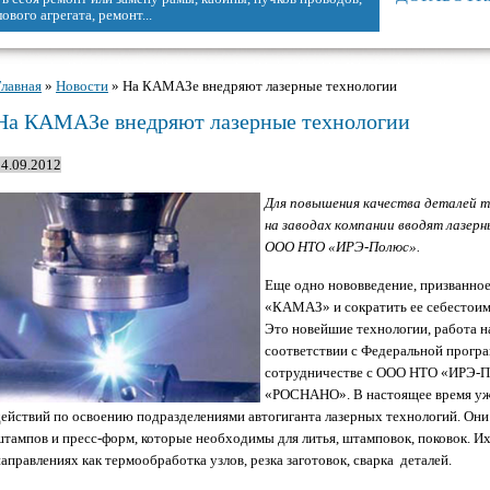
вого агрегата, ремонт...
Главная
»
Новости
» На КАМАЗе внедряют лазерные технологии
Вы здесь
На КАМАЗе внедряют лазерные технологии
24.09.2012
Для повышения качества деталей 
на заводах компании вводят лазерн
ООО НТО «ИРЭ-Полюс».
Еще одно нововведение, призванно
«КАМАЗ» и сократить ее себестоимо
Это новейшие технологии, работа н
соответствии с Федеральной прогр
сотрудничестве с ООО НТО «ИРЭ-П
«РОСНАНО». В настоящее время уж
действий по освоению подразделениями автогиганта лазерных технологий. Они 
штампов и пресс-форм, которые необходимы для литья, штамповок, поковок. Их
аправлениях как термообработка узлов, резка заготовок, сварка деталей.