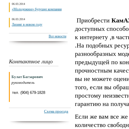
06.03.2014
«Молодежное» будущее компании
Приобрести
КамА
06.03.2014
Лизинг в новом году
доступных способо
к интернету ,в час
Все новости
.На подобных ресу
разнообразных моде
Контактное лицо
предыдущей по конс
прочностным качес
Булат Багзарович
вы не можете оцени
руководитель
того, если вы обра
тел. (904) 679-1828
простому неизвестн
гарантию на получа
Схема проезда
Если же вам все же
количество свободн