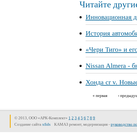
Читайте другие
Инновационная д
История автомоб
«Чери Тиго» и ег
Nissan Almera - 
Хонда cr v. Новы
« первая
‹ предыду
Страницы
© 2013, ООО «АРК-Комплект»
1
2
3
4
5
6
7
8
9
Создание сайта
xfids
КАМАЗ ремонт, модернизация -
руководство п