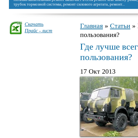
трубок тормозной системы, ремонт силового агрегата, ремонт...
Скачать
Главная
»
Статьи
» 
Вы здесь
Прайс - лист
пользования?
Где лучше все
пользования?
17 Окт 2013